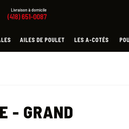
Livraison à domicile
(418) 651-0087
ALES
AILES DE POULET
LES A-COTÉS
PO
E - GRAND