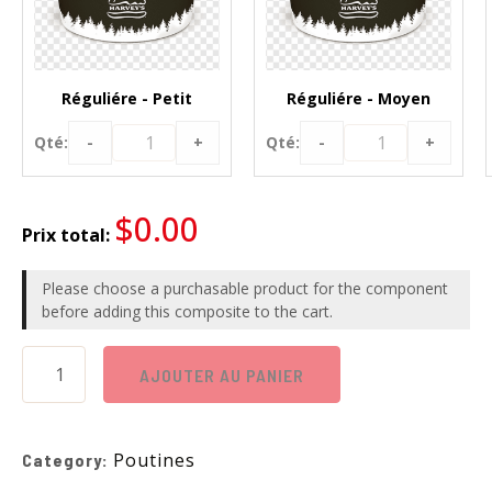
Réguliére - Petit
Réguliére - Moyen
-
+
-
+
Qté:
Qté:
$
0.00
Prix total:
Please choose a purchasable product for the component
before adding this composite to the cart.
AJOUTER AU PANIER
Poutines
Category: