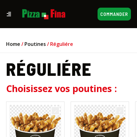
COMMANDER
Home
/
Poutines
/ Réguliére
RÉGULIÉRE
Choisissez vos poutines :