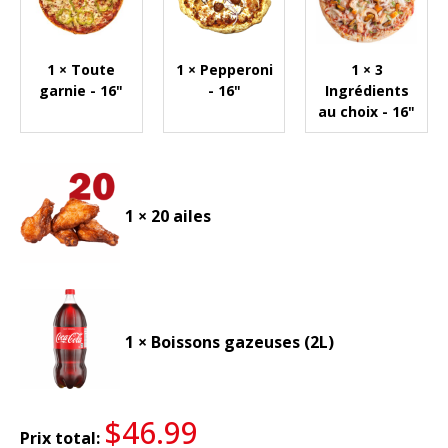
1 × Toute
1 × Pepperoni
1 × 3
garnie - 16"
- 16"
Ingrédients
au choix - 16"
1 × 20 ailes
1 × Boissons gazeuses (2L)
$
46.99
Prix total: