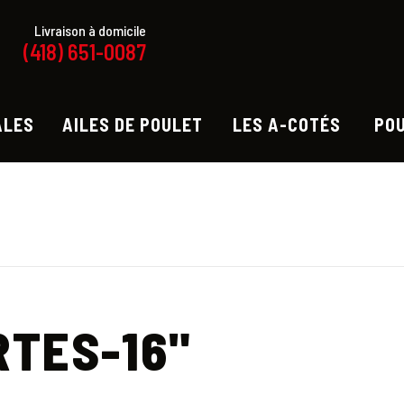
Livraison à domicile
(418) 651-0087
ALES
AILES DE POULET
LES A-COTÉS
PO
RTES-16"